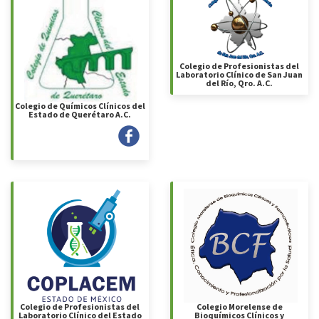
Colegio de Profesionistas del
Laboratorio Clínico de San Juan
del Río, Qro. A.C.
Colegio de Químicos Clínicos del
Estado de Querétaro A.C.
Colegio de Profesionistas del
Colegio Morelense de
Laboratorio Clínico del Estado
Bioquímicos Clínicos y